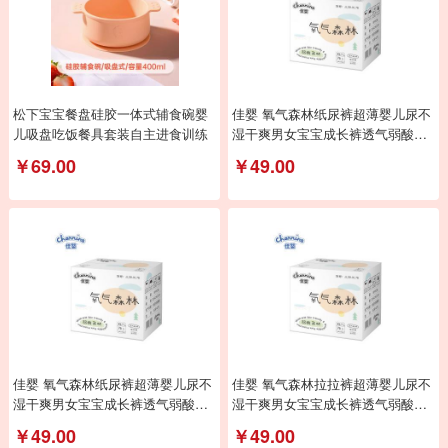
松下宝宝餐盘硅胶一体式辅食碗婴
佳婴 氧气森林纸尿裤超薄婴儿尿不
儿吸盘吃饭餐具套装自主进食训练
湿干爽男女宝宝成长裤透气弱酸亲
肤小内裤式
￥69.00
￥49.00
佳婴 氧气森林纸尿裤超薄婴儿尿不
佳婴 氧气森林拉拉裤超薄婴儿尿不
湿干爽男女宝宝成长裤透气弱酸亲
湿干爽男女宝宝成长裤透气弱酸亲
肤小内裤式
肤小内裤式
￥49.00
￥49.00