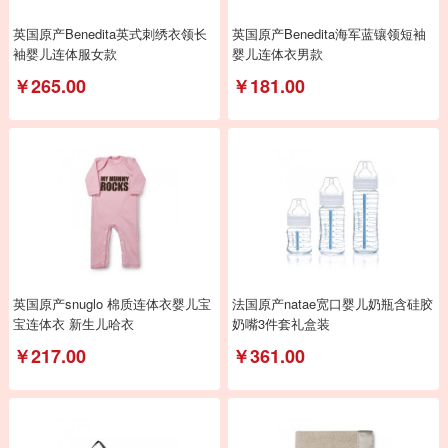
英国原产Benedita英式刺绣衣领长
英国原产Benedita海军蓝镶领短袖
袖婴儿连体服女款
婴儿连体衣男款
￥265.00
￥181.00
英国原产snuglo 棉质连体衣婴儿宝
法国原产natae宽口婴儿奶瓶含硅胶
宝连体衣 新生儿哈衣
奶嘴3件套礼盒装
￥217.00
￥361.00