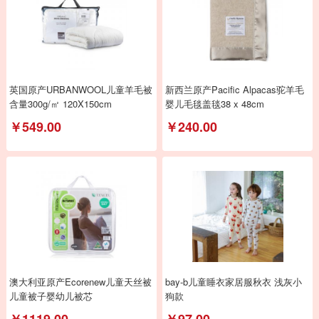
英国原产URBANWOOL儿童羊毛被
新西兰原产Pacific Alpacas驼羊毛
含量300g/㎡ 120X150cm
婴儿毛毯盖毯38 x 48cm
￥549.00
￥240.00
澳大利亚原产Ecorenew儿童天丝被
bay-b儿童睡衣家居服秋衣 浅灰小
儿童被子婴幼儿被芯
狗款
￥1119.00
￥97.00